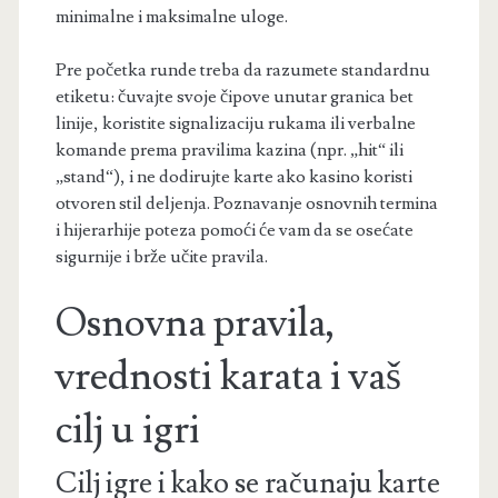
minimalne i maksimalne uloge.
Pre početka runde treba da razumete standardnu
etiketu: čuvajte svoje čipove unutar granica bet
linije, koristite signalizaciju rukama ili verbalne
komande prema pravilima kazina (npr. „hit“ ili
„stand“), i ne dodirujte karte ako kasino koristi
otvoren stil deljenja. Poznavanje osnovnih termina
i hijerarhije poteza pomoći će vam da se osećate
sigurnije i brže učite pravila.
Osnovna pravila,
vrednosti karata i vaš
cilj u igri
Cilj igre i kako se računaju karte