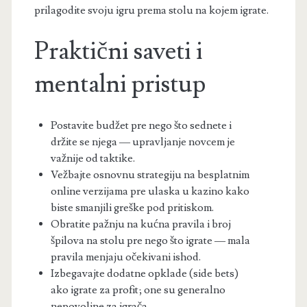
prilagodite svoju igru prema stolu na kojem igrate.
Praktični saveti i
mentalni pristup
Postavite budžet pre nego što sednete i
držite se njega — upravljanje novcem je
važnije od taktike.
Vežbajte osnovnu strategiju na besplatnim
online verzijama pre ulaska u kazino kako
biste smanjili greške pod pritiskom.
Obratite pažnju na kućna pravila i broj
špilova na stolu pre nego što igrate — mala
pravila menjaju očekivani ishod.
Izbegavajte dodatne opklade (side bets)
ako igrate za profit; one su generalno
nepovoljne za igrača.