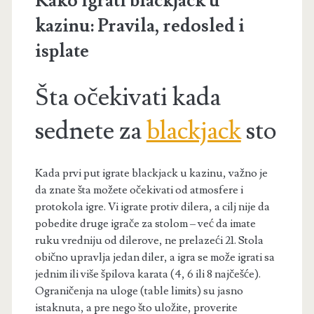
Kako igrati blackjack u
kazinu: Pravila, redosled i
isplate
Šta očekivati kada
sednete za
blackjack
sto
Kada prvi put igrate blackjack u kazinu, važno je
da znate šta možete očekivati od atmosfere i
protokola igre. Vi igrate protiv dilera, a cilj nije da
pobedite druge igrače za stolom – već da imate
ruku vredniju od dilerove, ne prelazeći 21. Stola
obično upravlja jedan diler, a igra se može igrati sa
jednim ili više špilova karata (4, 6 ili 8 najčešće).
Ograničenja na uloge (table limits) su jasno
istaknuta, a pre nego što uložite, proverite