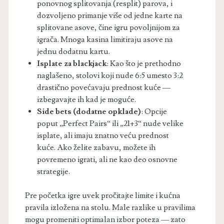
ponovnog splitovanja (resplit) parova, i
dozvoljeno primanje više od jedne karte na
splitovane asove, čine igru povoljnijom za
igrača. Mnoga kasina limitiraju asove na
jednu dodatnu kartu.
Isplate za blackjack
: Kao što je prethodno
naglašeno, stolovi koji nude 6:5 umesto 3:2
drastično povećavaju prednost kuće —
izbegavajte ih kad je moguće.
Side bets (dodatne opklade)
: Opcije
poput „Perfect Pairs“ ili „21+3“ nude velike
isplate, ali imaju znatno veću prednost
kuće. Ako želite zabavu, možete ih
povremeno igrati, ali ne kao deo osnovne
strategije.
Pre početka igre uvek pročitajte limite i kućna
pravila izložena na stolu. Male razlike u pravilima
mogu promeniti optimalan izbor poteza — zato