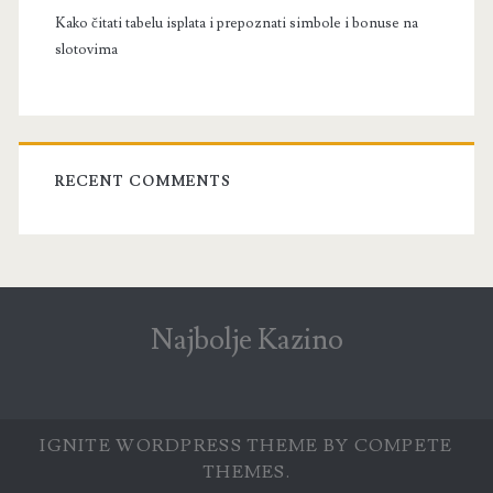
Kako čitati tabelu isplata i prepoznati simbole i bonuse na
slotovima
RECENT COMMENTS
Najbolje Kazino
IGNITE WORDPRESS THEME
BY COMPETE
THEMES.