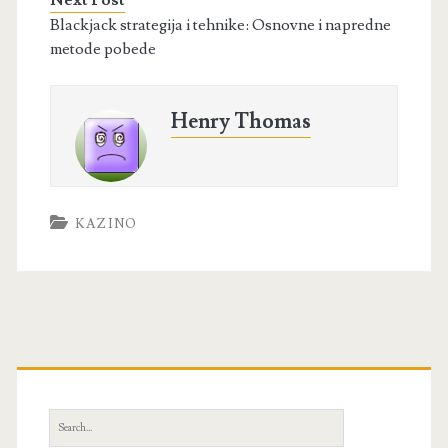
Blackjack strategija i tehnike: Osnovne i napredne
metode pobede
Henry Thomas
KAZINO
Primary
Sidebar
Search
for: