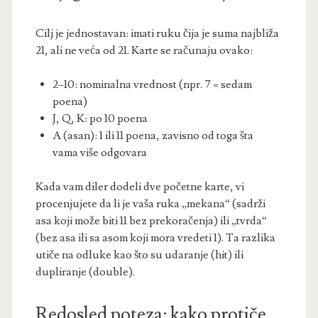
Cilj je jednostavan: imati ruku čija je suma najbliža
21, ali ne veća od 21. Karte se računaju ovako:
2–10: nominalna vrednost (npr. 7 = sedam
poena)
J, Q, K: po 10 poena
A (asan): 1 ili 11 poena, zavisno od toga šta
vama više odgovara
Kada vam diler dodeli dve početne karte, vi
procenjujete da li je vaša ruka „mekana“ (sadrži
asa koji može biti 11 bez prekoračenja) ili „tvrda“
(bez asa ili sa asom koji mora vredeti 1). Ta razlika
utiče na odluke kao što su udaranje (hit) ili
dupliranje (double).
Redosled poteza: kako protiče