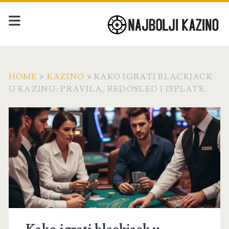
HOME
>
KAZINO
>
KAKO IGRATI BLACKJACK
U KAZINU: PRAVILA, REDOSLED I ISPLATE