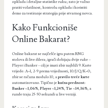
opklada i detaljne statistike ruku; zato je važno
pratiti volatilnost, kontrolu opklada i koristiti
demo za testiranje strategija prije stvarnog novca.
Kako Funkcioniše
Online Bakarat?
Online bakarat se najčešće igra putem RNG
stolova ili live dilera; igrači dobijaju dvije ruke –
Player i Banker – cilj je imati zbir najbliži 9. Karte
vrijede: A=1, 2-9 prema vrijednosti, 10/J/Q/K=0;
zbir se računa modulo 10, a
pravilo treće karte
automatizovano. Tipično je
kućna prednost:
Banker ~1,06%, Player ~1,24%, Tie ~14,36%
, a
runde traju 25-50 sekundi u live verziji.