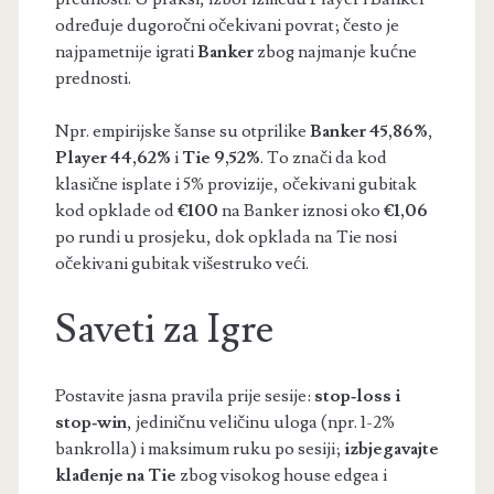
određuje dugoročni očekivani povrat; često je
najpametnije igrati
Banker
zbog najmanje kućne
prednosti.
Npr. empirijske šanse su otprilike
Banker 45,86%
,
Player 44,62%
i
Tie 9,52%
. To znači da kod
klasične isplate i 5% provizije, očekivani gubitak
kod opklade od
€100
na Banker iznosi oko
€1,06
po rundi u prosjeku, dok opklada na Tie nosi
očekivani gubitak višestruko veći.
Saveti za Igre
Postavite jasna pravila prije sesije:
stop‑loss i
stop‑win
, jediničnu veličinu uloga (npr. 1-2%
bankrolla) i maksimum ruku po sesiji;
izbjegavajte
klađenje na Tie
zbog visokog house edgea i