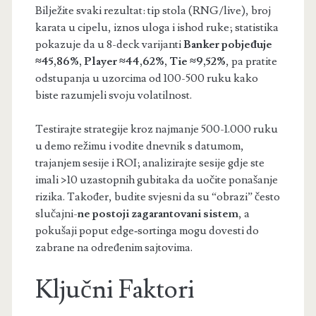
Bilježite svaki rezultat: tip stola (RNG/live), broj
karata u cipelu, iznos uloga i ishod ruke; statistika
pokazuje da u 8-deck varijanti
Banker pobjeđuje
≈45,86%, Player ≈44,62%, Tie ≈9,52%
, pa pratite
odstupanja u uzorcima od 100-500 ruku kako
biste razumjeli svoju volatilnost.
Testirajte strategije kroz najmanje 500-1.000 ruku
u demo režimu i vodite dnevnik s datumom,
trajanjem sesije i ROI; analizirajte sesije gdje ste
imali >10 uzastopnih gubitaka da uočite ponašanje
rizika. Također, budite svjesni da su “obrazi” često
slučajni-
ne postoji zagarantovani sistem
, a
pokušaji poput edge‑sortinga mogu dovesti do
zabrane na određenim sajtovima.
Ključni Faktori