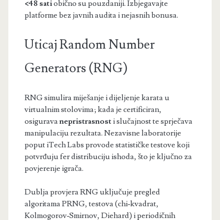
<48 sati
obično su pouzdaniji. Izbjegavajte
platforme bez javnih audita i nejasnih bonusa.
Uticaj Random Number
Generators (RNG)
RNG simulira miješanje i dijeljenje karata u
virtualnim stolovima; kada je certificiran,
osigurava
nepristrasnost
i slučajnost te sprječava
manipulaciju rezultata. Nezavisne laboratorije
poput iTech Labs provode statističke testove koji
potvrđuju fer distribuciju ishoda, što je ključno za
povjerenje igrača.
Dublja provjera RNG uključuje pregled
algoritama PRNG, testova (chi‑kvadrat,
Kolmogorov‑Smirnov, Diehard) i periodičnih