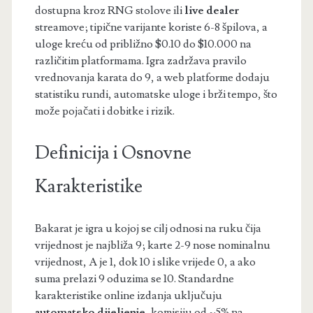
dostupna kroz RNG stolove ili
live dealer
streamove; tipične varijante koriste 6-8 špilova, a
uloge kreću od približno $0.10 do $10.000 na
različitim platformama. Igra zadržava pravilo
vrednovanja karata do 9, a web platforme dodaju
statistiku rundi, automatske uloge i brži tempo, što
može pojačati i dobitke i rizik.
Definicija i Osnovne
Karakteristike
Bakarat je igra u kojoj se cilj odnosi na ruku čija
vrijednost je najbliža 9; karte 2-9 nose nominalnu
vrijednost, A je 1, dok 10 i slike vrijede 0, a ako
suma prelazi 9 oduzima se 10. Standardne
karakteristike online izdanja uključuju
automatsko dijeljenje
, komisiju od ~5% na