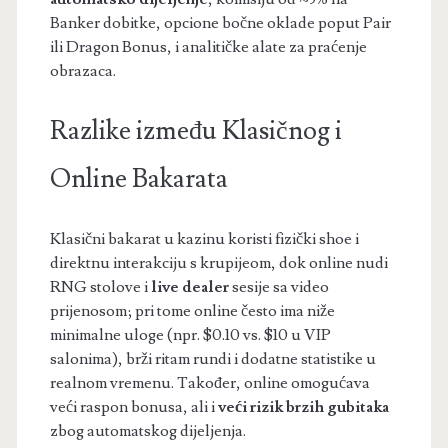
Banker dobitke, opcione bočne oklade poput Pair
ili Dragon Bonus, i analitičke alate za praćenje
obrazaca.
Razlike između Klasičnog i
Online Bakarata
Klasični bakarat u kazinu koristi fizički shoe i
direktnu interakciju s krupijeom, dok online nudi
RNG stolove i
live dealer
sesije sa video
prijenosom; pri tome online često ima niže
minimalne uloge (npr. $0.10 vs. $10 u VIP
salonima), brži ritam rundi i dodatne statistike u
realnom vremenu. Također, online omogućava
veći raspon bonusa, ali i
veći rizik brzih gubitaka
zbog automatskog dijeljenja.