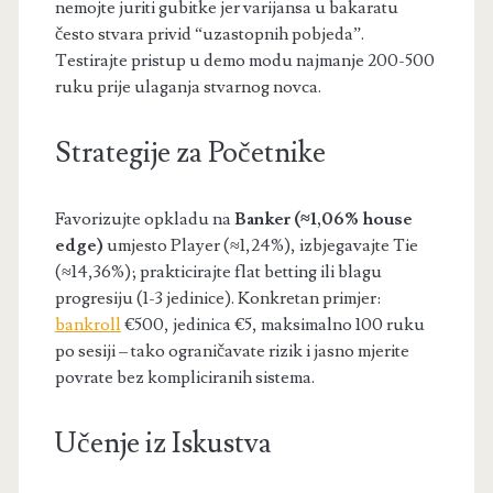
nemojte juriti gubitke jer varijansa u bakaratu
često stvara privid “uzastopnih pobjeda”.
Testirajte pristup u demo modu najmanje 200-500
ruku prije ulaganja stvarnog novca.
Strategije za Početnike
Favorizujte opkladu na
Banker (≈1,06% house
edge)
umjesto Player (≈1,24%), izbjegavajte Tie
(≈14,36%); prakticirajte flat betting ili blagu
progresiju (1-3 jedinice). Konkretan primjer:
bankroll
€500, jedinica €5, maksimalno 100 ruku
po sesiji – tako ograničavate rizik i jasno mjerite
povrate bez kompliciranih sistema.
Učenje iz Iskustva