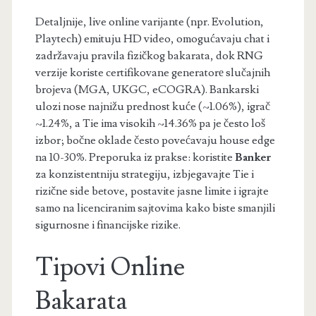
Detaljnije, live online varijante (npr. Evolution,
Playtech) emituju HD video, omogućavaju chat i
zadržavaju pravila fizičkog bakarata, dok RNG
verzije koriste certifikovane generatorе slučajnih
brojeva (MGA, UKGC, eCOGRA). Bankarski
ulozi nose najnižu prednost kuće (~1.06%), igrač
~1.24%, a Tie ima visokih ~14.36% pa je često loš
izbor; bočne oklade često povećavaju house edge
na 10-30%. Preporuka iz prakse: koristite
Banker
za konzistentniju strategiju, izbjegavajte Tie i
rizične side betove, postavite jasne limite i igrajte
samo na licenciranim sajtovima kako biste smanjili
sigurnosne i financijske rizike.
Tipovi Online
Bakarata