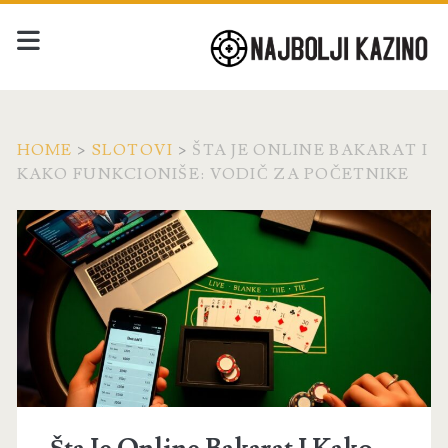
HOME
>
SLOTOVI
>
ŠTA JE ONLINE BAKARAT I
KAKO FUNKCIONIŠE: VODIČ ZA POČETNIKE