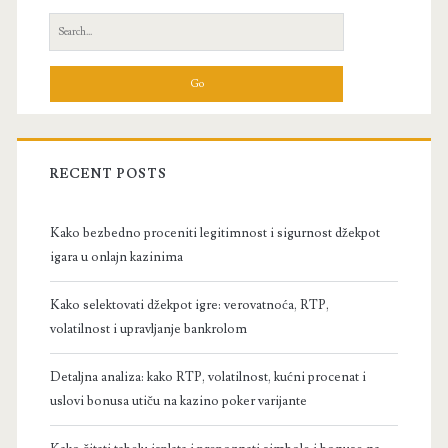
Sidebar
Search
for:
RECENT POSTS
Kako bezbedno proceniti legitimnost i sigurnost džekpot
igara u onlajn kazinima
Kako selektovati džekpot igre: verovatnoća, RTP,
volatilnost i upravljanje bankrolom
Detaljna analiza: kako RTP, volatilnost, kućni procenat i
uslovi bonusa utiču na kazino poker varijante