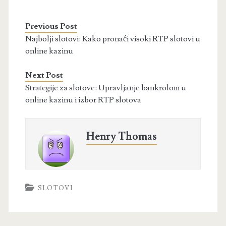
Previous Post
Najbolji slotovi: Kako pronaći visoki RTP slotovi u
online kazinu
Next Post
Strategije za slotove: Upravljanje bankrolom u
online kazinu i izbor RTP slotova
Henry Thomas
SLOTOVI