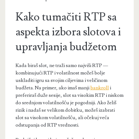
Kako tumačiti RTP sa
aspekta izbora slotova i
upravljanja budžetom
Kada biraš slot, ne traži samo najviši RTP —
kombinujući RTP i volatilnost možeš bolje
uskladiti igru sa svojim ciljevima i veličinom
budžeta. Na primer, ako imaš manji
bankroll
i
preferiraš duže sesije, slot sa visokim RTP i niskom
do srednjom volatilnošću je pogodniji. Ako želiš
rizik i nadaš se velikom dobitku, možeš izabrati
slot sa visokom volatilnošću, ali očekuj veća
odstupanja od RTP vrednosti.