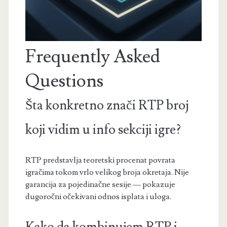
Frequently Asked
Questions
Šta konkretno znači RTP broj
koji vidim u info sekciji igre?
RTP predstavlja teoretski procenat povrata
igračima tokom vrlo velikog broja okretaja. Nije
garancija za pojedinačne sesije — pokazuje
dugoročni očekivani odnos isplata i uloga.
Kako da kombinujem RTP i