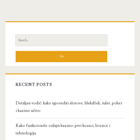
Primary
Sidebar
Search
for:
RECENT POSTS
Detaljan vodič: kako uporediti slotove, blekdžek, rulet, poker
i kazino uživo
Kako funkcioniše onlajn kazino: prvi koraci, licence i
tehnologija