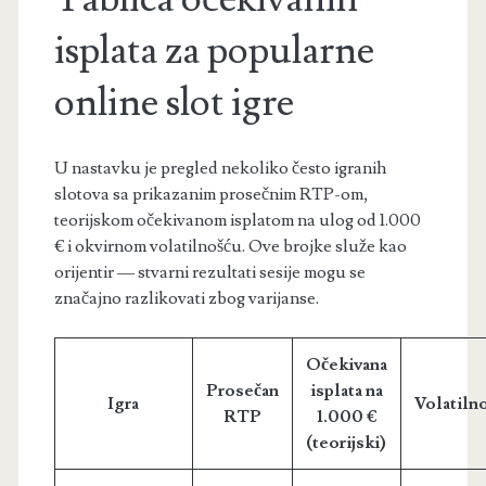
isplata za popularne
online slot igre
U nastavku je pregled nekoliko često igranih
slotova sa prikazanim prosečnim RTP-om,
teorijskom očekivanom isplatom na ulog od 1.000
€ i okvirnom volatilnošću. Ove brojke služe kao
orijentir — stvarni rezultati sesije mogu se
značajno razlikovati zbog varijanse.
Očekivana
Prosečan
isplata na
Igra
Volatiln
RTP
1.000 €
(teorijski)