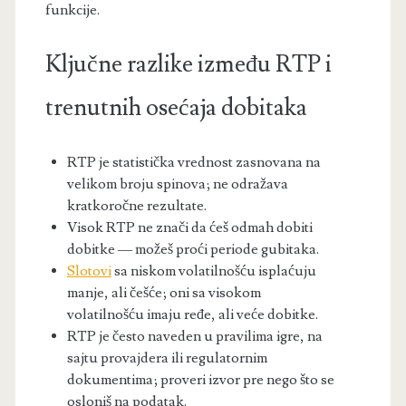
funkcije.
Ključne razlike između RTP i
trenutnih osećaja dobitaka
RTP je statistička vrednost zasnovana na
velikom broju spinova; ne odražava
kratkoročne rezultate.
Visok RTP ne znači da ćeš odmah dobiti
dobitke — možeš proći periode gubitaka.
Slotovi
sa niskom volatilnošću isplaćuju
manje, ali češće; oni sa visokom
volatilnošću imaju ređe, ali veće dobitke.
RTP je često naveden u pravilima igre, na
sajtu provajdera ili regulatornim
dokumentima; proveri izvor pre nego što se
osloniš na podatak.