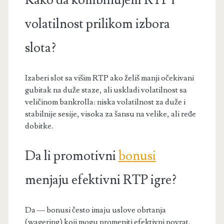
volatilnost prilikom izbora
slota?
Izaberi slot sa višim RTP ako želiš manji očekivani
gubitak na duže staze, ali uskladi volatilnost sa
veličinom bankrolla: niska volatilnost za duže i
stabilnije sesije, visoka za šansu na velike, ali ređe
dobitke.
Da li promotivni
bonusi
menjaju efektivni RTP igre?
Da — bonusi često imaju uslove obrtanja
(wagering) koji mogu promeniti efektivni povrat.