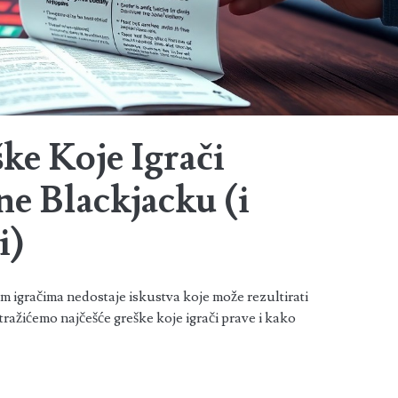
ke Koje Igrači
e Blackjacku (i
i)
m igračima nedostaje iskustva koje može rezultirati
ražićemo najčešće greške koje igrači prave i kako