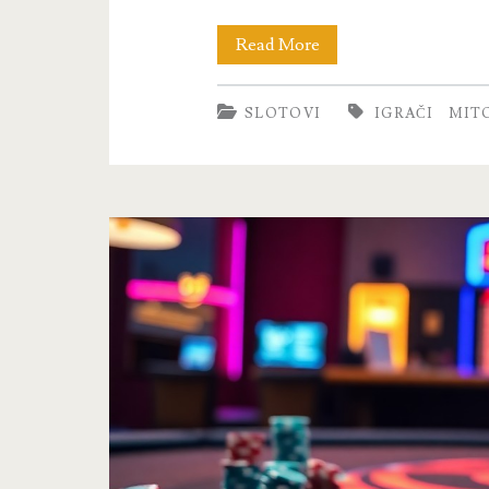
Mitovi
Read More
I
SLOTOVI
IGRAČI
MIT
Istine
O
Online
Ruletu:
Šta
Igrači
Trebaju
Znati?