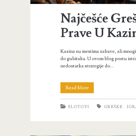
Najčešće Greš
Prave U Kazin
Kazina su mestima zabave, ali mnogi 
do gubitaka. U ovom blog postu istra
nedostatka strategije do…
Najčešće
Read More
Greške
SLOTOVI
GREŠKE
IGR
Koje
Igrači
Prave