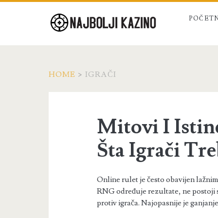
POČET
HOME
>
IGRAČI
Tag:
<span>igrači</spa
Mitovi I Isti
Šta Igrači Tr
Online rulet je često obavijen lažnim
RNG određuje rezultate, ne postoji si
protiv igrača. Najopasnije je ganjanj