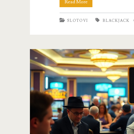
Najčešće
Read More
Greške
SLOTOVI
BLACKJACK
Koje
Igrači
Prave
U
Online
Blackjacku
(i
Kako
Ih
Izbeći)