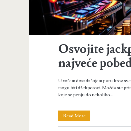
Osvojite jack
najveće pobed
U vašem dosadašnjem putu kroz svet 
mogu biti džekpotovi. Možda ste pri
koje se penju do nekoliko…
Osvojite
Read More
jackpote: