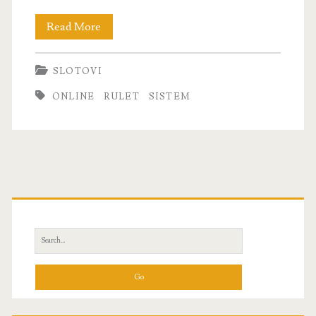
Da
Read More
Li
SLOTOVI
Je
ONLINE
RULET
SISTEM
Moguće
Pobijediti
Sistem
U
Primary
Online
Sidebar
Ruletu?
Search
for: