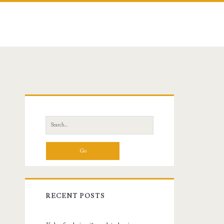
Primary
Sidebar
Search
for:
RECENT POSTS