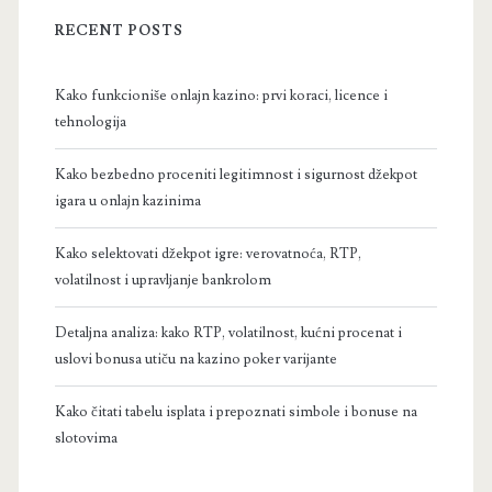
RECENT POSTS
Kako funkcioniše onlajn kazino: prvi koraci, licence i
tehnologija
Kako bezbedno proceniti legitimnost i sigurnost džekpot
igara u onlajn kazinima
Kako selektovati džekpot igre: verovatnoća, RTP,
volatilnost i upravljanje bankrolom
Detaljna analiza: kako RTP, volatilnost, kućni procenat i
uslovi bonusa utiču na kazino poker varijante
Kako čitati tabelu isplata i prepoznati simbole i bonuse na
slotovima