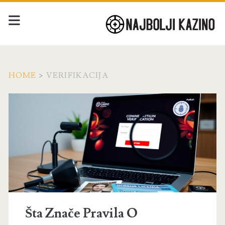
HOME
>
VERIFIKACIJA
Tag:
<span>verifikacija</spa
Šta Znače Pravila O