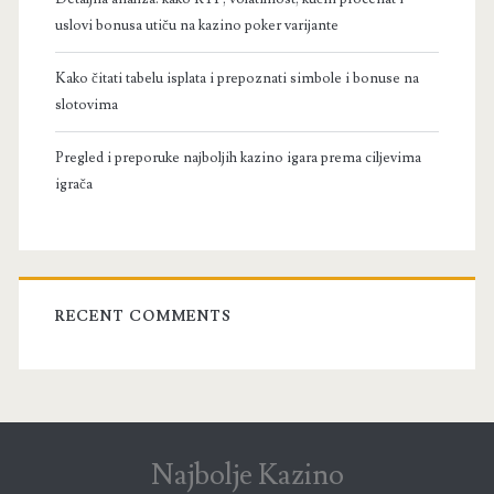
uslovi bonusa utiču na kazino poker varijante
Kako čitati tabelu isplata i prepoznati simbole i bonuse na
slotovima
Pregled i preporuke najboljih kazino igara prema ciljevima
igrača
RECENT COMMENTS
Najbolje Kazino